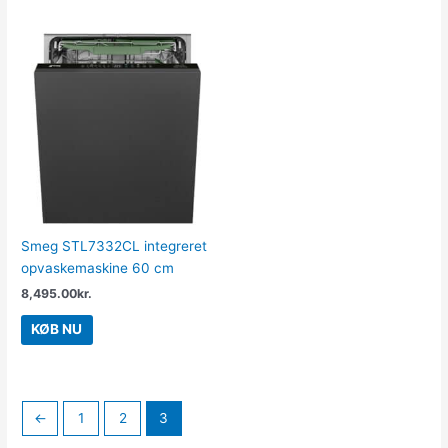
Smeg STL7332CL integreret
opvaskemaskine 60 cm
8,495.00
kr.
KØB NU
←
1
2
3