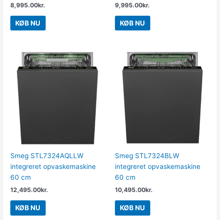
8,995.00
kr.
9,995.00
kr.
KØB NU
KØB NU
Smeg STL7324AQLLW
Smeg STL7324BLW
integreret opvaskemaskine
integreret opvaskemaskine
60 cm
60 cm
12,495.00
kr.
10,495.00
kr.
KØB NU
KØB NU