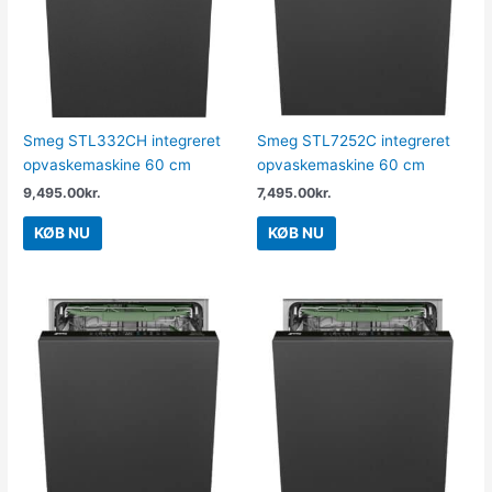
Smeg STL332CH integreret
Smeg STL7252C integreret
opvaskemaskine 60 cm
opvaskemaskine 60 cm
9,495.00
kr.
7,495.00
kr.
KØB NU
KØB NU