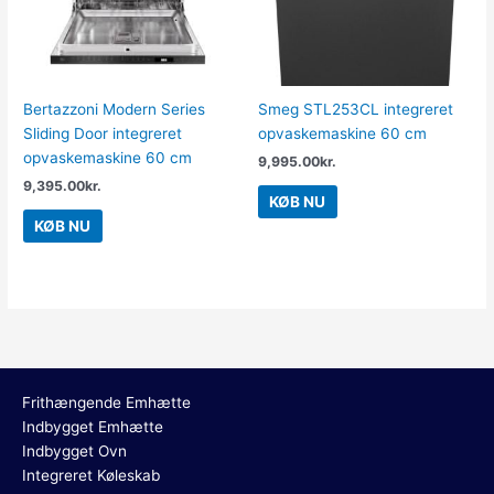
Bertazzoni Modern Series
Smeg STL253CL integreret
Sliding Door integreret
opvaskemaskine 60 cm
opvaskemaskine 60 cm
9,995.00
kr.
9,395.00
kr.
KØB NU
KØB NU
Frithængende Emhætte
Indbygget Emhætte
Indbygget Ovn
Integreret Køleskab