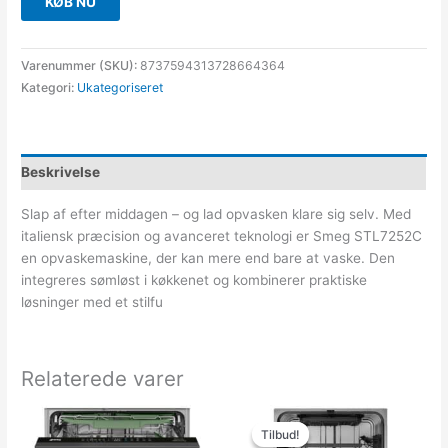
KØB NU
Varenummer (SKU):
8737594313728664364
Kategori:
Ukategoriseret
Beskrivelse
Slap af efter middagen – og lad opvasken klare sig selv. Med
italiensk præcision og avanceret teknologi er Smeg STL7252C
en opvaskemaskine, der kan mere end bare at vaske. Den
integreres sømløst i køkkenet og kombinerer praktiske
løsninger med et stilfu
Relaterede varer
Den
Den
oprindelige
aktuelle
Tilbud!
Tilbud!
pris
pris