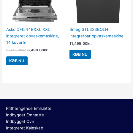
Asko DFI544BXXL XXL
Smeg STL323BQLH
integreret opvaskemaskine,
integrerbar opvaskemaskine
14 kuverter
11,495.00
kr.
9,333.00
kr.
8,490.00
kr.
KØB NU
KØB NU
Frithængende Emhætte
Indbygget Emhætte
Indbygget Ovn
Integreret Køleskab