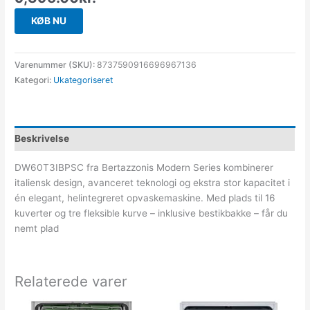
KØB NU
Varenummer (SKU):
8737590916696967136
Kategori:
Ukategoriseret
Beskrivelse
DW60T3IBPSC fra Bertazzonis Modern Series kombinerer
italiensk design, avanceret teknologi og ekstra stor kapacitet i
én elegant, helintegreret opvaskemaskine. Med plads til 16
kuverter og tre fleksible kurve – inklusive bestikbakke – får du
nemt plad
Relaterede varer
Den
Den