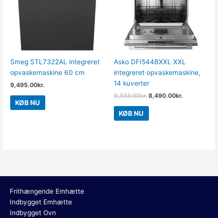
Smeg STL7322AL integreret
Asko DFI544BXXL XXL
opvaskemaskine 60 cm
integreret opvaskemaskine,
14 kuverter
9,495.00
kr.
9,333.00
kr.
8,490.00
kr.
KØB NU
KØB NU
Frithængende Emhætte
Indbygget Emhætte
Indbygget Ovn